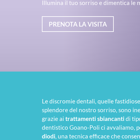
Illumina il tuo sorriso e dimentica le
PRENOTA LA VISITA
Le discromie dentali, quelle fastidios
splendore del nostro sorriso, sono ine
grazie ai
trattamenti sbiancanti
di tip
dentistico Goano-Poli ci avvaliamo, pe
diodi
, una tecnica efficace che conse