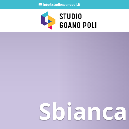
info@studiogoanopoli.it
Sbianc