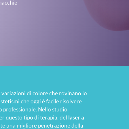
 macchie
e variazioni di colore che rovinano lo
stetismi che oggi è facile risolvere
o professionale. Nello studio
r questo tipo di terapia, del
laser a
nte una migliore penetrazione della