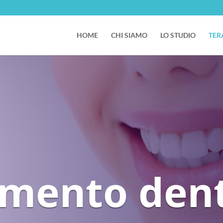
HOME
CHI SIAMO
LO STUDIO
TER
amento den