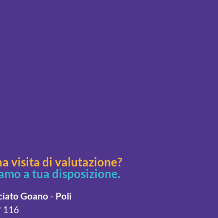
a visita di valutazione?
iamo a tua disposizione.
ciato
Goano
-
Poli
° 116