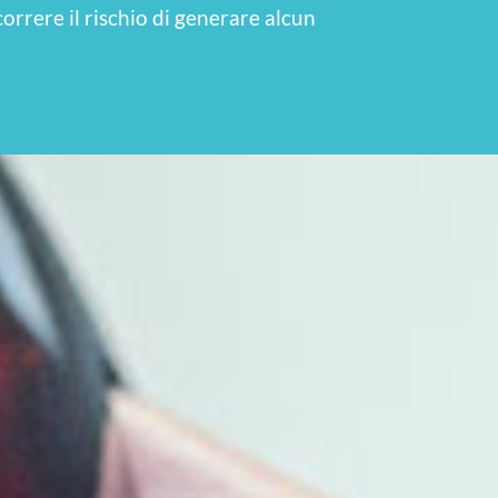
orrere il rischio di generare alcun