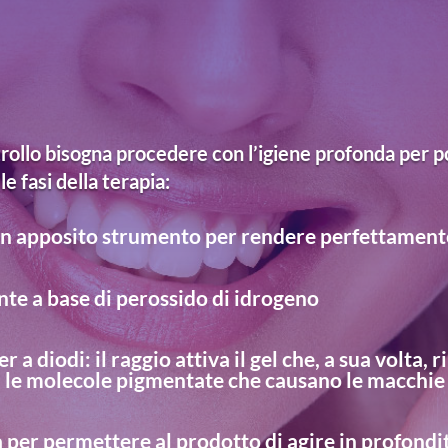
ntrollo bisogna procedere con l’igiene profonda per p
e fasi della terapia:
n apposito strumento per rendere perfettamente 
nte a base di perossido di idrogeno
r a diodi: il raggio attiva il gel che, a sua volta, 
a le molecole pigmentate che causano le macchie
a per permettere al prodotto di agire in profondi