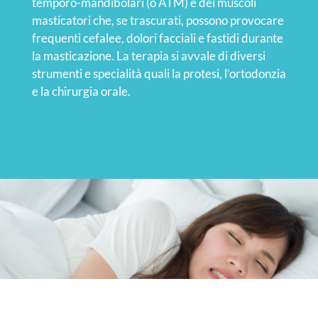
temporo-mandibolari (o ATM) e dei muscoli
masticatori che, se trascurati, possono provocare
frequenti cefalee, dolori facciali e fastidi durante
la masticazione. La terapia si avvale di diversi
strumenti e specialità quali la protesi, l’ortodonzia
e la chirurgia orale.