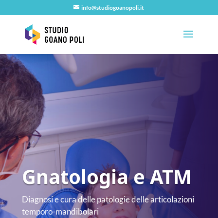
info@studiogoanopoli.it
Gnatologia e ATM
Diagnosi e cura delle patologie delle articolazioni
temporo-mandibolari