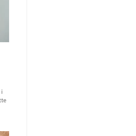
 i
tte