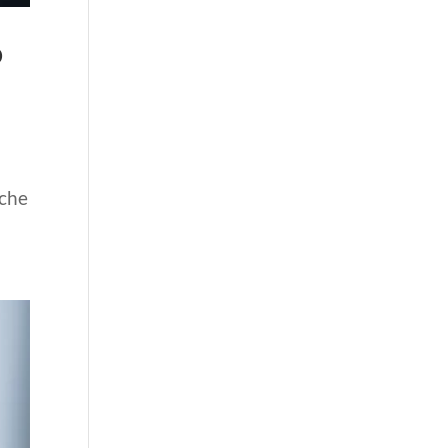
o
 che