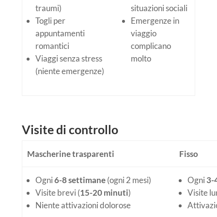
traumi)
situazioni sociali
Togli per
Emergenze in
appuntamenti
viaggio
romantici
complicano
Viaggi senza stress
molto
(niente emergenze)
Visite di controllo
Mascherine trasparenti
Fisso
Ogni
6-8 settimane
(ogni 2 mesi)
Ogni
3-
Visite brevi (
15-20 minuti
)
Visite lu
Niente attivazioni dolorose
Attivazi