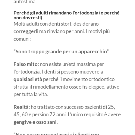
autostima.
Perché gli adulti rimandano l’ortodonzia (e perché
non dovresti)
Molti adulti con denti storti desiderano
correggerli ma rinviano per anni. I motivi più
comuni:
“Sono troppo grande per un apparecchio”
Falso mito
: non esiste un’età massima per
l’ortodonzia. I denti si possono muovere a
qualsiasi età
perché il movimento ortodontico
sfrutta il rimodellamento osseo fisiologico, attivo
per tutta la vita.
Realtà
: ho trattato con successo pazienti di 25,
45, 60 e persino 72 anni. L’unico requisito è avere
gengive e osso sani
.
“Non posso presentarmi ai clienti con