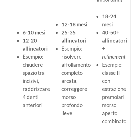
18-24
12-18 mesi
mesi
6-10 mesi
25-35
40-50+
12-20
allineatori
allineatori
allineatori
Esempio:
+
Esempio:
risolvere
refinement
chiudere
affollamento
Esempio:
spazio tra
completo
classe II
incisivi,
arcata,
con
raddrizzare
correggere
estrazione
4 denti
morso
premolari,
anteriori
profondo
morso
lieve
aperto
combinato