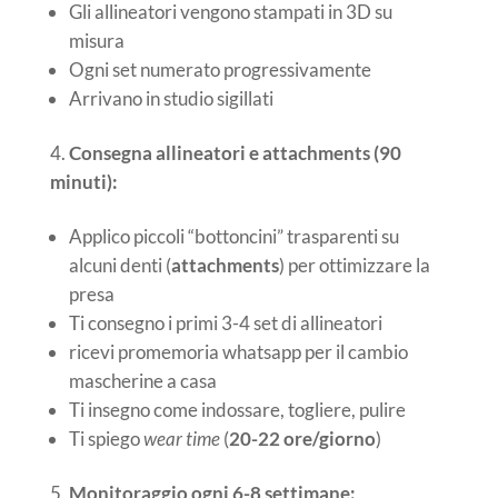
Gli allineatori vengono stampati in 3D su
misura
Ogni set numerato progressivamente
Arrivano in studio sigillati
Consegna allineatori e attachments (90
minuti):
Applico piccoli “bottoncini” trasparenti su
alcuni denti (
attachments
) per ottimizzare la
presa
Ti consegno i primi 3-4 set di allineatori
ricevi promemoria whatsapp per il cambio
mascherine a casa
Ti insegno come indossare, togliere, pulire
Ti spiego
wear time
(
20-22 ore/giorno
)
Monitoraggio ogni 6-8 settimane: