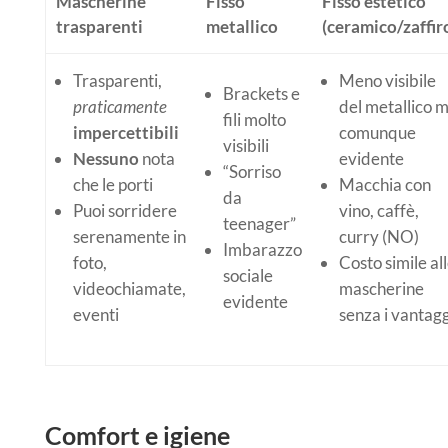
Mascherine
Fisso
Fisso estetico
trasparenti
metallico
(ceramico/zaffir
Trasparenti,
Meno visibile
Brackets e
praticamente
del metallico 
fili molto
impercettibili
comunque
visibili
Nessuno
nota
evidente
“Sorriso
che le porti
Macchia con
da
Puoi sorridere
vino, caffè,
teenager”
serenamente in
curry
(NO)
Imbarazzo
foto,
Costo simile al
sociale
videochiamate,
mascherine
evidente
eventi
senza i vantagg
Comfort e igiene