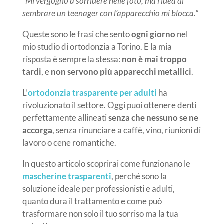
“Mi vergogno a sorridere nelle foto, ma l’idea di
sembrare un teenager con l’apparecchio mi blocca.”
Queste sono le frasi che sento
ogni giorno
nel
mio studio di ortodonzia a Torino. E la mia
risposta è sempre la stessa:
non è mai troppo
tardi
, e
non servono più apparecchi metallici
.
L’
ortodonzia trasparente per adulti
ha
rivoluzionato il settore. Oggi puoi ottenere denti
perfettamente allineati
senza che nessuno se ne
accorga
, senza rinunciare a caffè, vino, riunioni di
lavoro o cene romantiche.
In questo articolo scoprirai come funzionano le
mascherine trasparenti
, perché sono la
soluzione ideale per professionisti e adulti,
quanto dura il trattamento e come può
trasformare non solo il tuo sorriso ma la tua