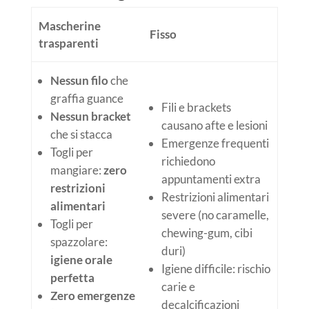
Mascherine
Fisso
trasparenti
Nessun filo
che
graffia guance
Fili e brackets
Nessun bracket
causano afte e lesioni
che si stacca
Emergenze frequenti
Togli per
richiedono
mangiare:
zero
appuntamenti extra
restrizioni
Restrizioni alimentari
alimentari
severe (no caramelle,
Togli per
chewing-gum, cibi
spazzolare:
duri)
igiene orale
Igiene difficile: rischio
perfetta
carie e
Zero emergenze
decalcificazioni