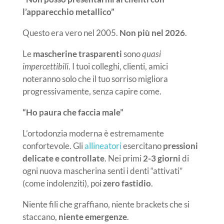
l’apparecchio metallico”
Questo era vero nel 2005.
Non più nel 2026
.
Le
mascherine trasparenti
sono
quasi
impercettibili
. I tuoi colleghi, clienti, amici
noteranno solo che il tuo sorriso migliora
progressivamente, senza capire come.
“Ho paura che faccia male”
L’ortodonzia moderna è estremamente
confortevole. Gli
allineatori
esercitano
pressioni
delicate e controllate
. Nei primi
2-3 giorni
di
ogni nuova mascherina senti i denti “attivati”
(come indolenziti), poi
zero fastidio
.
Niente fili che graffiano, niente brackets che si
staccano,
niente emergenze
.